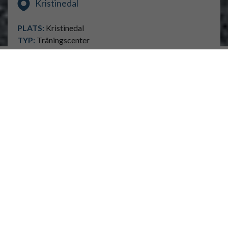
Kristinedal
PLATS:
Kristinedal
TYP:
Träningscenter
BYGGTID:
2018 - Pågående
BESTÄLLARE:
SKF
KOSTNAD:
15.0 milj
ENTREPRENADFORM:
SKF Kristinedal
Kristinedals träningscenter moderniserar hela sin
anläggning och Ventab har blivit ombedda att ansvara
för vent, styr och rör och tillsammans med Serneke. Vi
jobbar i ett nära samarbete med SKFs personalstiftelse.
Projektet pågår i etapper och
byggnadsautomationssystem. Projektet är i två etapper