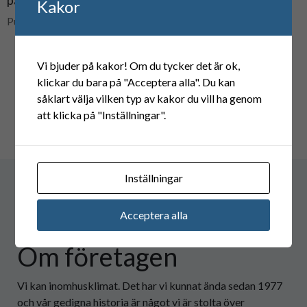
partner
i vår modell”
Kakor
Publicerad 2022-02-28
Publicerad 2022-02-10
Vi bjuder på kakor! Om du tycker det är ok,
klickar du bara på "Acceptera alla". Du kan
såklart välja vilken typ av kakor du vill ha genom
att klicka på "Inställningar".
Inställningar
Acceptera alla
Om företagen
Vi kan inomhusklimat. Det har vi kunnat ända sedan 1977
och vår gedigna historia är något vi är stolta över