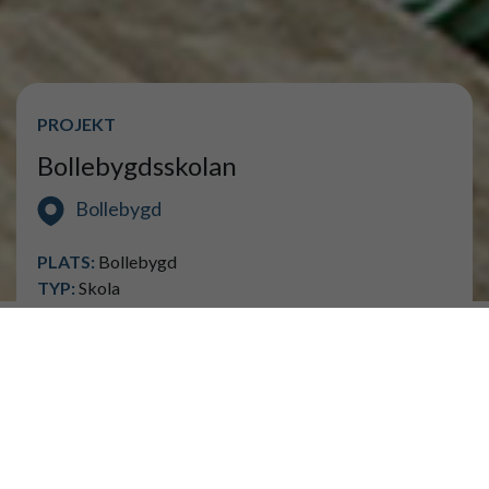
PROJEKT
Bollebygdsskolan
Bollebygd
PLATS:
Bollebygd
TYP:
Skola
BYGGTID:
2015 - 2016
BESTÄLLARE:
Skanska
KOSTNAD:
milj
ENTREPRENADFORM:
Totalentreprenad
En ny skola i årskurserna F-6 byggs i Bollebygd och