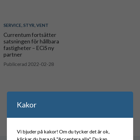
SERVICE, STYR, VENT
Currentum fortsätter
satsningen för hållbara
fastigheter – ECiS ny
partner
Publicerad 2022-02-28
Kakor
Vi bjuder på kakor! Om du tycker det är ok,
klickar du bara på "Acceptera alla". Du kan