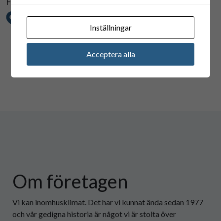
Fria Bröd
Bårhult
Inställningar
Acceptera alla
Om företagen
Vi kan inomhusklimat. Det har vi kunnat ända sedan 1977
och vår gedigna historia är något vi är stolta över